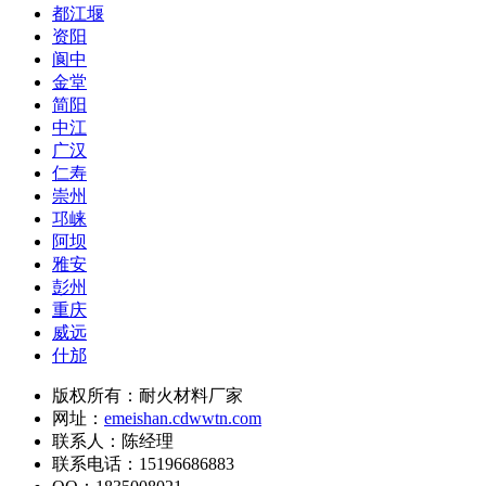
都江堰
资阳
阆中
金堂
简阳
中江
广汉
仁寿
崇州
邛崃
阿坝
雅安
彭州
重庆
威远
什邡
版权所有：耐火材料厂家
网址：
emeishan.cdwwtn.com
联系人：陈经理
联系电话：15196686883